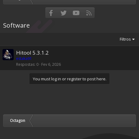
Facebook
Twitter
youtube
RSS
Software
Filtros
Hitool 5.3.1.2
estaka91
Respostas
0
Fev 6, 2026
You must log in or register to post here.
Octagon