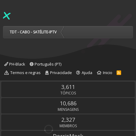
TDT - CABO - SATÉLITE-IPTV
PH-Black
Português (PT)
Termos e regras
Privacidade
Ajuda
Inicio
R
S
S
3,611
TÓPICOS
10,686
MENSAGENS
2,327
MEMBROS