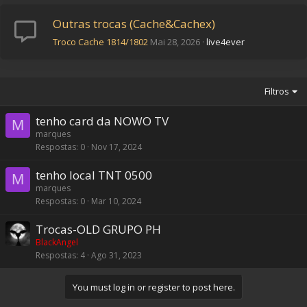
Outras trocas (Cache&Cachex)
Troco Cache 1814/1802
Mai 28, 2026
live4ever
Filtros
tenho card da NOWO TV
M
marques
Respostas
0
Nov 17, 2024
tenho local TNT 0500
M
marques
Respostas
0
Mar 10, 2024
Trocas-OLD GRUPO PH
BlackAngel
Respostas
4
Ago 31, 2023
You must log in or register to post here.