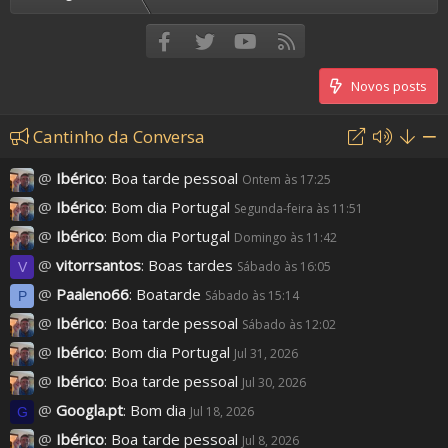
Facebook
Twitter
youtube
RSS
Novos posts
Cantinho da Conversa
@
Ibérico
:
Boa tarde pessoal
Ontem às 17:25
@
Ibérico
:
Bom dia Portugal
Segunda-feira às 11:51
@
Ibérico
:
Bom dia Portugal
Domingo às 11:42
@
vitorrsantos
:
Boas tardes
Sábado às 16:05
V
@
Paaleno66
:
Boatarde
Sábado às 15:14
P
@
Ibérico
:
Boa tarde pessoal
Sábado às 12:02
@
Ibérico
:
Bom dia Portugal
Jul 31, 2026
@
Ibérico
:
Boa tarde pessoal
Jul 30, 2026
@
Googla.pt
:
Bom dia
Jul 18, 2026
G
@
Ibérico
:
Boa tarde pessoal
Jul 8, 2026