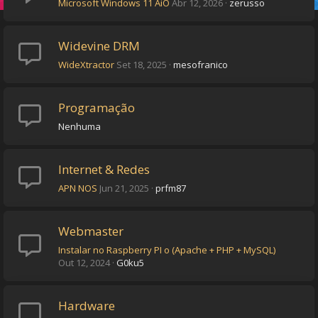
Microsoft Windows 11 AiO
Abr 12, 2026
zerusso
Widevine DRM
WideXtractor
Set 18, 2025
mesofranico
Programação
Nenhuma
Internet & Redes
APN NOS
Jun 21, 2025
prfm87
Webmaster
Instalar no Raspberry PI o (Apache + PHP + MySQL)
Out 12, 2024
G0ku5
Hardware