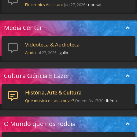
Electronics Assistant
Jun 27, 2026
nortsat
Media Center
Vídeoteca & Audioteca
Ajuda
Jul 27, 2025
gallo
Cultura Ciência E Lazer
História, Arte & Cultura
Que musica estas a ouvir?
Ontem às 17:30
Ibérico
O Mundo que nos rodeia