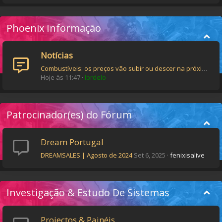
Phoenix Informação
Notícias
Combustíveis: os preços vão subir ou descer na próxima semana?
Hoje às 11:47
lordelo
Patrocinador(es) do Fórum
Dream Portugal
DREAMSALES | Agosto de 2024
Set 6, 2025
fenixisalive
Investigação & Estudo De Sistemas
Projectos & Painéis