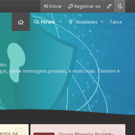
Entrar
Registrar-se
Fóruns
Novidades
Tasca
des.
legas, enviar mensagens privadas, e muito mais. Também é
sensa na
Grupo Phoenix Privado