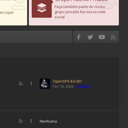
Faça também parte do nosso
grupo privado Na nossa rede
is Lojas
social
Facebook
Twitter
youtube
RSS
OpenSPA 8.6.001
R
Fev 16, 2026
estaka91
S
S
R
Nenhuma
S