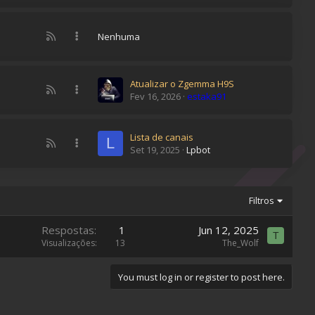
S
R
Nenhuma
S
S
Atualizar o Zgemma H9S
R
Fev 16, 2026
estaka91
S
S
Lista de canais
L
R
Set 19, 2025
Lpbot
S
S
Filtros
Respostas
1
Jun 12, 2025
T
Visualizações
13
The_Wolf
You must log in or register to post here.