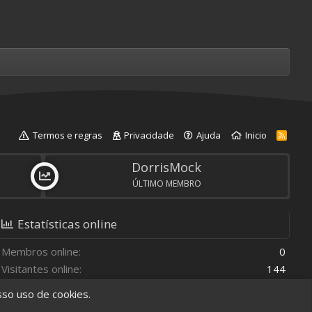
Termos e regras
Privacidade
Ajuda
Inicio
R
S
S
DorrisMock
ÚLTIMO MEMBRO
Estatísticas online
Membros online
0
Visitantes online
144
Total de visitantes
144