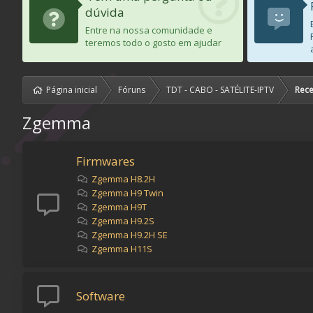
dúvida
Entre na nossa comunidade e
teremos todo o gosto em ajudar
Página inicial
Fóruns
TDT - CABO - SATÉLITE-IPTV
Rece
Zgemma
Firmwares
Zgemma H8.2H
Zgemma H9 Twin
Zgemma H9T
Zgemma H9.2S
Zgemma H9.2H SE
Zgemma H11S
Software