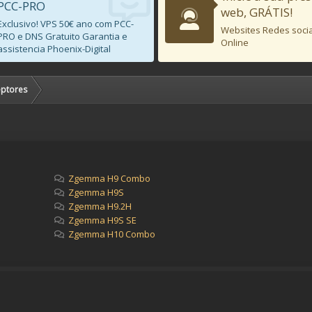
PCC-PRO
web, GRÁTIS!
Exclusivo! VPS 50€ ano com PCC-
Websites Redes socia
PRO e DNS Gratuito Garantia e
Online
assistencia Phoenix-Digital
ptores
Zgemma H9 Combo
Zgemma H9S
Zgemma H9.2H
Zgemma H9S SE
Zgemma H10 Combo